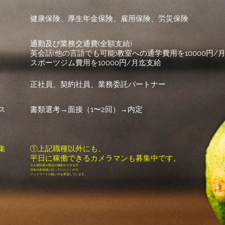
健康保険、厚生年金保険、雇用保険、労災保険
通勤及び業務交通費(全額支給)
英会話(他の言語でも可能)教室への通学費用を10000円/
​スポーツジム費用を10000円/月迄支給
正社員、契約社員、業務委託パートナー
ス
書類選考→面接（1〜2回）→内定
集
①上記職種以外にも、
平日に稼働できるカメラマンも募集中です。
※人物写真や商品の撮影ができる方
​日本の各地域に行っていただくので、
フットワークの軽い方を希望しています。