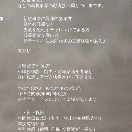
「飲食領域」
などの新規事業の顧客接点周りの仕事です。
像
像
・ 新規事業に興味のある方
・ 好奇心旺盛な方
・ 失敗を恐れずチャレンジできる方
・ 成長意欲が高い方
・ リテール、法人問わずの営業経験がある方
​東京駅
月額28万〜80万
※職務経験・能力・前職給与を考慮し、
社内規定に基づき決定させて頂きます。
9:30〜18:30、10:00〜19:00など、
1日8時間勤務(1時間休憩)
​※担当サービスによって出張があります
土・日・祝日
年間休日127日（夏季、年末年始休暇含む）
年次有給休暇
特別休暇（慶弔･公傷･交通遮断・罹災）