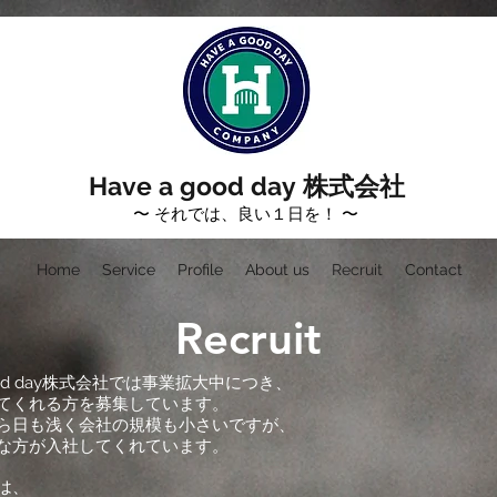
Have a good day 株式会社
​​〜 それでは、良い１日を！ 〜
Home
Service
Profile
About us
Recruit
Contact
Recruit
 good day株式会社では事業拡大中につき、
てくれる方を募集しています。
ら日も浅く会社の規模も小さいですが、
な方が入社してくれています。
は、