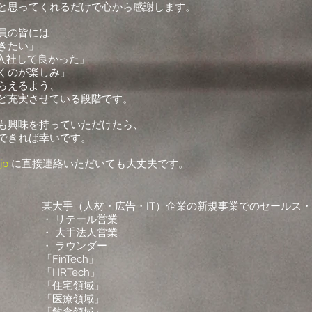
と思ってくれるだけで心から感謝します。
員の皆には
きたい」
に入社して良かった」
くのが楽しみ」
らえるよう、
ど充実させている段階です。
でも興味を持っていただけたら、
できれば幸いです。
jp
に直接連絡いただいても大丈夫です。
某大手（人材・広告・IT）企業の新規事業でのセールス
・ リテール営業
・ 大手法人営業
・ ラウンダー
「FinTech」
「HRTech」
「住宅領域」
「医療領域」