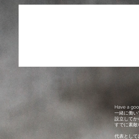
Have a
一緒に働い
設立してか
すでに素敵
代表として