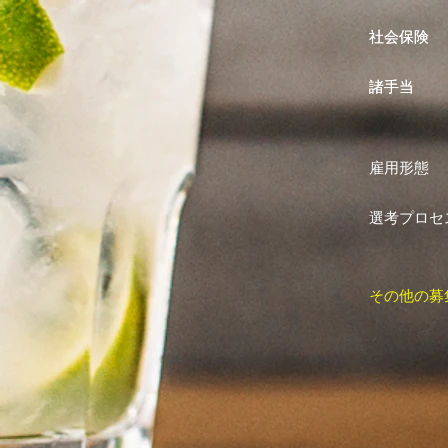
社会保険
社会保険
諸手当
諸手当
雇用形態
選考プロセ
その他の募